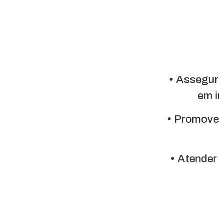
• Assegur
em i
• Promover
• Atender 