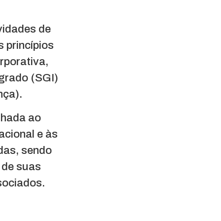
ividades de
princípios
rporativa,
egrado (SGI)
nça).
inhada ao
acional e às
das, sendo
 de suas
sociados.