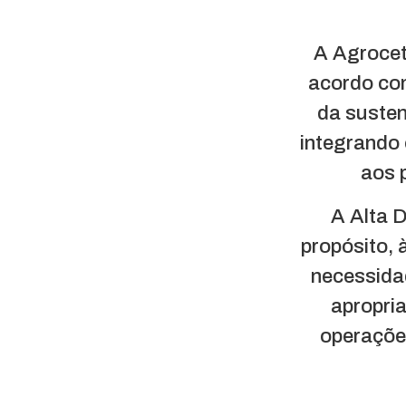
A Agrocete
acordo co
da susten
integrando 
aos 
A Alta D
propósito, 
necessida
apropri
operaçõe