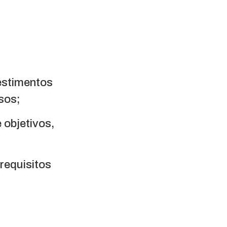
estimentos
ssos;
 objetivos,
 requisitos