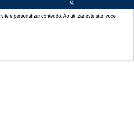
ES
e e personalizar conteúdo. Ao utilizar este site, você
PRODUCTOS
SABER+AGRO
CONTACTO
CANAL 