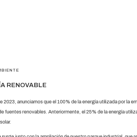
MBIENTE
ÍA RENOVABLE
e 2023, anunciamos que el 100% de la energía utilizada por la e
e fuentes renovables. Anteriormente, el 25% de la energía utiliz
solar.
va surge junto con la ampliación de nuestro parque industrial, que r