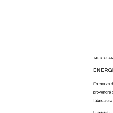
MEDIO A
ENERG
En marzo d
provendrá d
fábrica era 
La iniciati