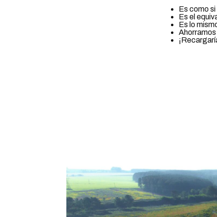
Es como si
Es el equiv
Es lo mismo
Ahorramos e
¡Recargarí