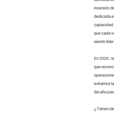
inversión d
dedicada e
capacidad 
que cada ve
siendo líde
En 2025, re
que recono
operaciones
evitamos la
del año pa
¿Tienes ide