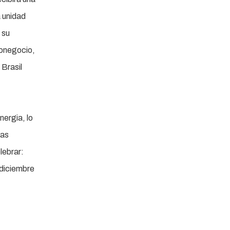
a unidad
 su
ronegocio,
 Brasil
nergia, lo
las
lebrar:
 diciembre